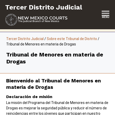
Saltar
Tercer Distrito Judicial
al
contenido
MENU
INICIO
Tercer Distrito Judicial
/
Sobre este Tribunal de Distrito
/
Tribunal de Menores en materia de Drogas
SERVICIO DEL JURADO
Tribunal de Menores en materia de
REPRESENTACIÓN PROPIA
Drogas
SERVICIOS Y PROGRAMAS
FORMULARIOS Y EXPEDIENTES
Bienvenido al Tribunal de Menores en
materia de Drogas
Declaración de misión
La misión del Programa del Tribunal de Menores en materia de
Drogas es mejorar la seguridad pública y reducir el número de
Carreras
Pago de sanciones y aranceles
reincidencias entre los jóvenes que participan en nuestro